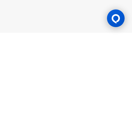
游戏许可证
BK8 由 Mettlemind Tech Ltd.（注册号：15779）运营，注册地址
位于科摩罗联盟安茹安自治岛穆察穆都市Hamchako区。BK8持有
科摩罗联盟安茹安自治岛政府颁发的合法牌照（许可证号：ALSI-
202504032-FI2），并受其监管。BK8已通过全部监管合规审查，
获得法律授权可开展一切机会游戏与投注活动。