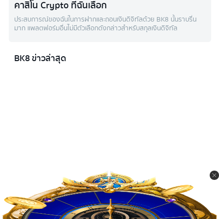
คาสิโน Crypto ที่ฉันเลือก
ประสบการณ์ของฉันในการฝากและถอนเงินดิจิทัลด้วย BK8 นั้นราบรื่น
มาก แพลตฟอร์มอื่นไม่มีตัวเลือกดังกล่าวสำหรับสกุลเงินดิจิทัล
BK8 ข่าวล่าสุด