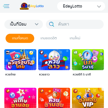
EdayLotto
เป็นที่นิยม
เกมทั้งหมด
เกมยอดฮิต
เกมใหม่
หวยไทย
หวยลาว
หวยยี่กี 5 นาที