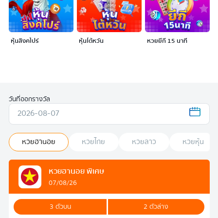
หุ้นสิงคโปร์
หุ้นไต้หวัน
หวยยี่กี 15 นาที
วันที่ออกรางวัล
2026-08-07
หวยฮานอย
หวยไทย
หวยลาว
หวยหุ้น
หวยฮานอย พิเศษ
07/08/26
3 ตัวบน
2 ตัวล่าง