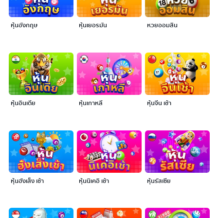
หุ้นอังกฤษ
หุ้นเยอรมัน
หวยออมสิน
หุ้นอินเดีย
หุ้นเกาหลี
หุ้นจีน เช้า
หุ้นฮั่งเส็ง เช้า
หุ้นนิเคอิ เช้า
หุ้นรัสเซีย