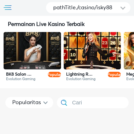
pathTitle./casino/isky88
Permainan Live Kasino Terbaik
Popular
Popular
BK8 Salon Prive Baccarat
Lightning Roulette
Meg
Evolution Gaming
Evolution Gaming
Evol
Popularitas